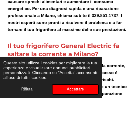
causare sprechi alimentari e aumentare il consumo
energetico. Per una diagnosi rapida e una riparazione
professionale a Milano, chiama subito il 329.851.1737. I
nostri esperti sono pronti a risolvere il problema e a far
tornare il tuo frigorifero al massimo delle sue prestazioni.
Il tuo frigorifero General Electric fa
saltare la corrente a Milano?
Questo sito utilizza i cookies per migliorare la tua
Se il tuo frigorifero General Electric fa saltare la corrente,
esperienza e visualizzare annunci pubblicitari
personalizzati. Cliccando su "Accetta" acconsenti
è importante agire tempestivamente. Il primo passo è
all'uso di tutti i cookies.
staccare la presa per evitare ulteriori danni o rischi.
Successivamente, ti consigliamo di contattare un tecnico
Rifiuta
Accettare
qualificato per una diagnosi accurata e una riparazione
sicura. Non rischiare di compromettere ulteriormente
l’elettrodomestico o il tuo impianto elettrico! Chiama
subito il numero
329.851.1737
per ricevere assistenza
professionale e risolvere il problema rapidamente.