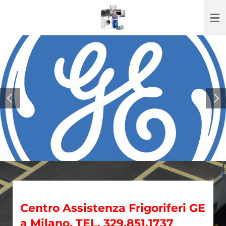
Vai
al
contenuto
principale
Centro Assistenza Frigoriferi GE
a Milano. TEL. 329.851.1737