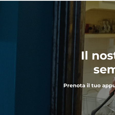
Il nos
sem
Prenota il tuo app