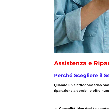
Assistenza e Ripa
Perché Scegliere il S
Quando un elettrodomestico smett
riparazione a domicilio offre num
Comodità
: Non devi trasporta