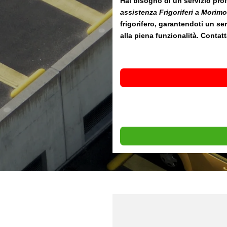
Hai bisogno di un servizio prof
assistenza Frigoriferi a Morim
frigorifero, garantendoti un ser
alla piena funzionalità. Contat