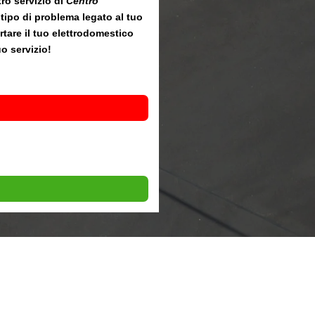
ro servizio di
Centro
 tipo di problema legato al tuo
ortare il tuo elettrodomestico
o servizio!