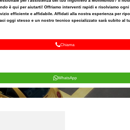
essionale per l'assistenza del tuo frigorifero a Morimondo? Il nost
ondo
è qui per aiutarti! Offriamo interventi rapidi e risolviamo ogni
vizio efficiente e affidabile. Affidati alla nostra esperienza per rip
taci oggi stesso e un nostro tecnico specializzato sarà subito al tu
Chiama
WhatsApp