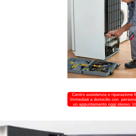
Centro assistenza e riparazione fr
Immediati a domicilio con personal
un appuntamento oggi stesso. Usci