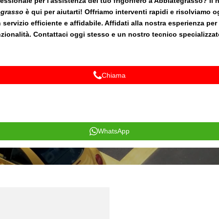
essionale per l'assistenza del tuo frigorifero a Abbiategrasso? Il 
tegrasso
è qui per aiutarti! Offriamo interventi rapidi e risolviamo 
servizio efficiente e affidabile. Affidati alla nostra esperienza per 
zionalità. Contattaci oggi stesso e un nostro tecnico specializzato
Chiama
WhatsApp