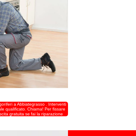
oriferi a Abbiategrasso . Interventi
e qualificato. Chiama! Per fissare
ta gratuita se fai la riparazione