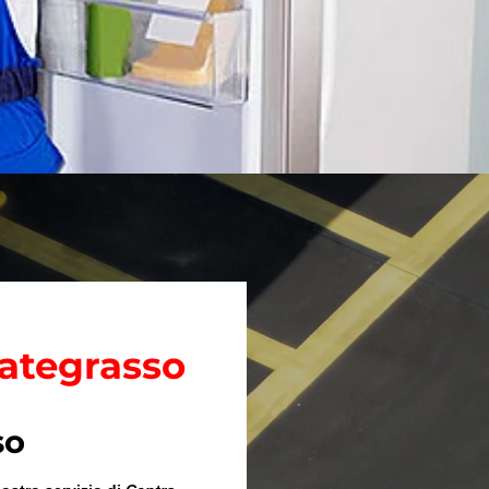
iategrasso
so