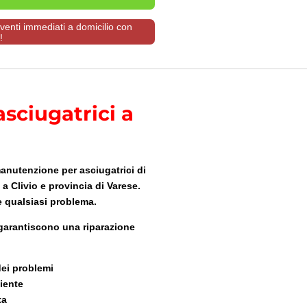
rventi immediati a domicilio con
!
asciugatrici a
manutenzione per asciugatrici di
a Clivio e provincia di Varese.
e qualsiasi problema.
i garantiscono una riparazione
dei problemi
ciente
ta