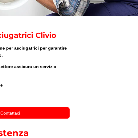
iugatrici Clivio
e per asciugatrici per garantire
o.
ettore assicura un servizio
le
Contattaci
stenza