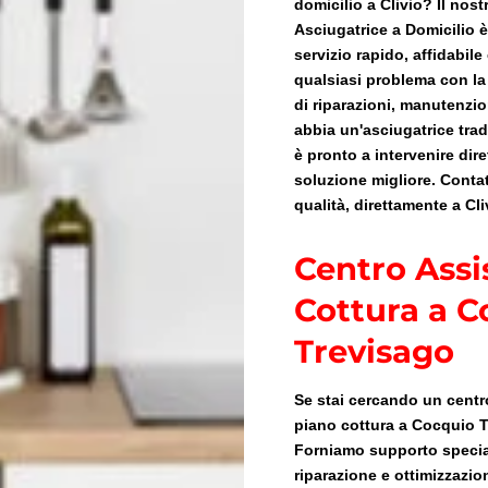
domicilio a Clivio? Il nos
Asciugatrice a Domicilio è
servizio rapido, affidabile
qualsiasi problema con la t
di riparazioni, manutenzi
abbia un'asciugatrice tradi
è pronto a intervenire dire
soluzione migliore. Contat
qualità, direttamente a Cli
Centro Assi
Cottura a C
Trevisago
Se stai cercando un centro
piano cottura a Cocquio T
Forniamo supporto specia
riparazione e ottimizzazio