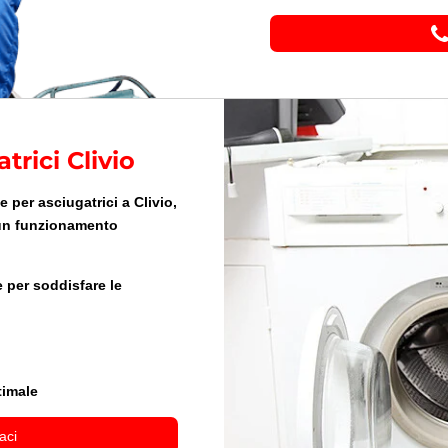
trici Clivio
 per asciugatrici a Clivio,
 un funzionamento
 per soddisfare le
timale
aci